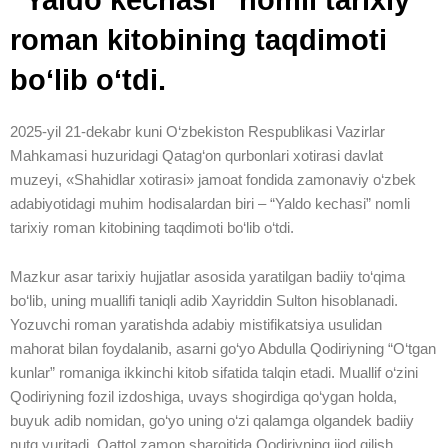
roman kitobining taqdimoti
bo‘lib o‘tdi.
2025-yil 21-dekabr kuni O‘zbekiston Respublikasi Vazirlar
Mahkamasi huzuridagi Qatag‘on qurbonlari xotirasi davlat
muzeyi, «Shahidlar xotirasi» jamoat fondida zamonaviy o‘zbek
adabiyotidagi muhim hodisalardan biri – “Yaldo kechasi” nomli
tarixiy roman kitobining taqdimoti bo‘lib o‘tdi.
Mazkur asar tarixiy hujjatlar asosida yaratilgan badiiy to‘qima
bo‘lib, uning muallifi taniqli adib Xayriddin Sulton hisoblanadi.
Yozuvchi roman yaratishda adabiy mistifikatsiya usulidan
mahorat bilan foydalanib, asarni go‘yo Abdulla Qodiriyning
“O‘tgan kunlar” romaniga ikkinchi kitob sifatida talqin etadi.
Muallif o‘zini Qodiriyning fozil izdoshiga, uvays shogirdiga
qo‘ygan holda, buyuk adib nomidan, go‘yo uning o‘zi qalamga
olgandek badiiy nutq yuritadi. Qattol zamon sharoitida