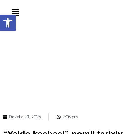
Skip
Menu
to
Open toolbar
content
Dekabr 20, 2025
2:06 pm
“Yaldo kechasi” nomli tarixiy