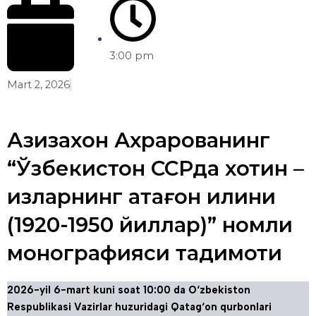
3:00 pm
Mart 2, 2026
Азизахон Ахрарованинг
“Ўзбекистон ССРда хотин –
қизларнинг қатағон қилини
(1920-1950 йиллар)” номли
монографияси тақдимоти
2026-yil 6-mart kuni soat 10:00 da O‘zbekiston
Respublikasi Vazirlar huzuridagi Qatag‘on qurbonlari