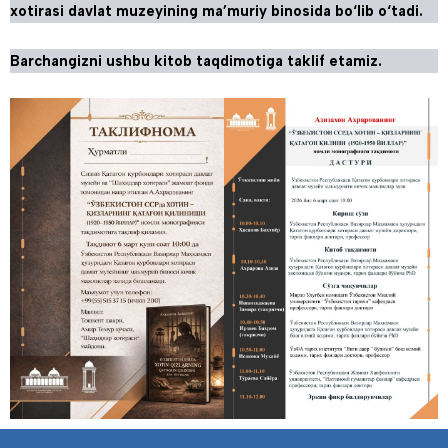
xotirasi davlat muzeyining ma’muriy binosida bo‘lib o‘tadi.
Barchangizni ushbu kitob taqdimotiga taklif etamiz.