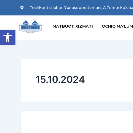
Skip
Toshkent shahar, Yunusobod tumani, A.Temur ko'cha
to
content
MATBUOT XIZMATI
OCHIQ MA’L
Open toolbar
15.10.2024