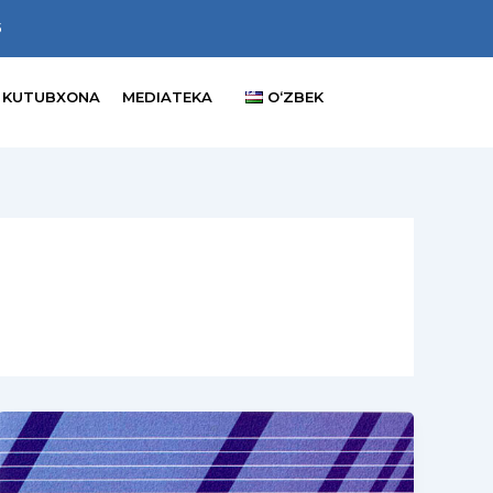
5
ON KUTUBXONA
MEDIATEKA
OʻZBEK