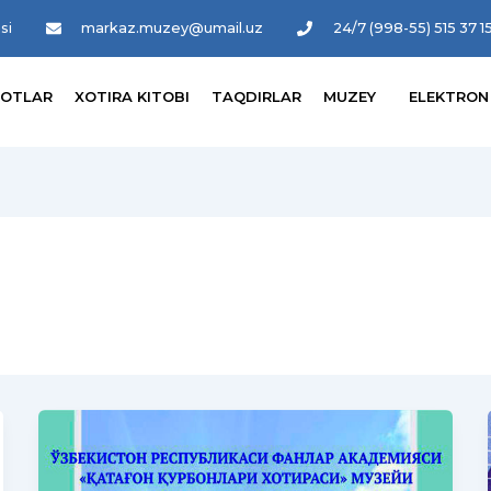
si
markaz.muzey@umail.uz
24/7 (998-55) 515 37 1
UMOTLAR
XOTIRA KITOBI
TAQDIRLAR
MUZEY
ELEKTR